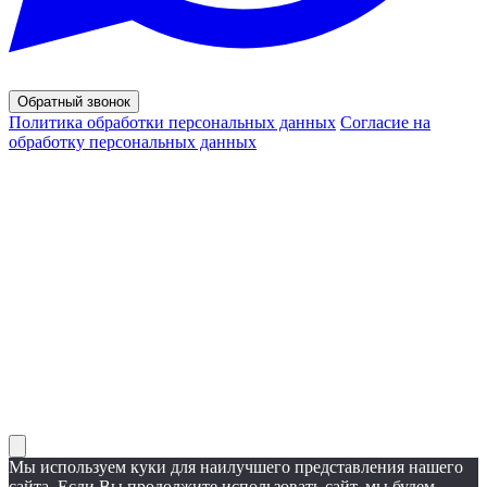
Обратный звонок
Политика обработки персональных данных
Согласие на
обработку персональных данных
© 2020 - 2026 Форест Дрим
Вся представленная на сайте информация, касающаяся
характеристик продуктов, наличия на складе,
стоимости товаров, носит информационный характер и
ни при каких условиях не является публичной офертой,
определяемой положениями Статьи 437(2)
Гражданского кодекса Российской Федерации. Для
получения подробной информации о наличии и
стоимости указанных товаров и (или) услуг,
пожалуйста, обращайтесь к менеджеру сайта по
телефону.
Мы используем куки для наилучшего представления нашего
сайта. Если Вы продолжите использовать сайт, мы будем