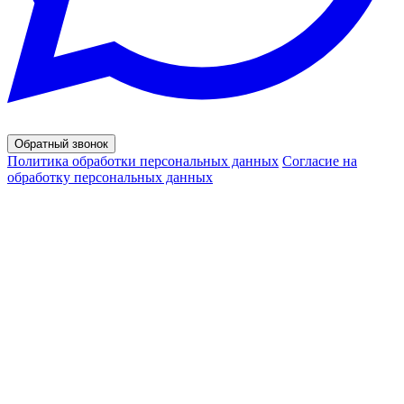
Обратный звонок
Политика обработки персональных данных
Согласие на
обработку персональных данных
© 2020 - 2026 Форест Дрим
Вся представленная на сайте информация, касающаяся
характеристик продуктов, наличия на складе,
стоимости товаров, носит информационный характер и
ни при каких условиях не является публичной офертой,
определяемой положениями Статьи 437(2)
Гражданского кодекса Российской Федерации. Для
получения подробной информации о наличии и
стоимости указанных товаров и (или) услуг,
пожалуйста, обращайтесь к менеджеру сайта по
телефону.